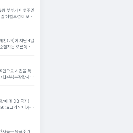
차유람 부부가 이웃주민
17일 헤럴드경제 보도
재환(24)이 지난 4일
, 순찰차는 오른쪽으
이유만으로 시민을 폭
사14부(부장판사 윤
판매 및 DB 금지)
 50㎝ 크기 악어가 있
 증권사들은 목표주가