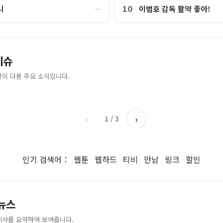
10
니
이범호 감독 활약 좋아!
―
“제헌절이 코스피 살렸다”…국내증
이슈
파크골프 시장, 일제 독점 깨졌다..
억원으로 '시간'을 샀다
안도, 왜?
 내린다...내륙 중심 최대 150mm
업이 시장 절반 차지
많이 다룬 주요 소식입니다.
매일경제
조선일보
‹
›
1
/
3
인기 검색어：
웹툰
웹하드
티비
만남
링크
할인
 뉴스
기사를 요약하여 보여줍니다.