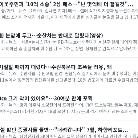
이웃주민과 '10억 소송' 2심 패소…"난 몇억배 더 잘될것"...
 방송/가요 - 뉴스 : [OSEN=김나연 기자] 베스트셀러 작가 이지성과 당구선수 
 2심 패소 소식이 전해진 가운데, 이지성 작가가 올린 심경글이 눈길을 끌고 있다.
사 8-3부(부장 임종효)...
재환 눈앞에 두고…순찰차는 반대로 달렸다(영상)
사회 - 뉴스 : [서울=뉴시스]김나현 PD·김드보라 인턴기자 = 친구 살해 피의자 정
 배회하던 중 순찰차와 마주친 뒤 도주하는 장면. 정재환은 왼쪽으로 달아났고
잡혔다. (제공=피해자...
 기절할 때까지 때렸다…수원북문파 조폭들 집유, 왜
 사회 - 뉴스 : 수원지법, 수원고법 전경. 연합뉴스 길거리에서 눈이 마주쳤다는 
 1심에서 징역형의 집행유예를 선고받았다. 18일 법조계에 따르면 수원지법 형
처벌에 관한 법률 위반(단체 등의...
0㎝ 크기 악어 있어요"…30여분 만에 포획
사회 - 뉴스 : 경기 여주시 소양천에서 포획된 악어. (경기도소방재난본부 제공. 재
1 (여주=뉴스1) 김기현 기자 = 18일 오전 11시 27분께 경기 여주시 창동 소양천에
소방 ...
셀 밟던 증권사들 돌변…"내려갑니다" 7월, 하향리포트...
 경제 - 뉴스 : 삼성전자와 SK하이닉스의 실적 성장세가 이어지고 있지만, 국내