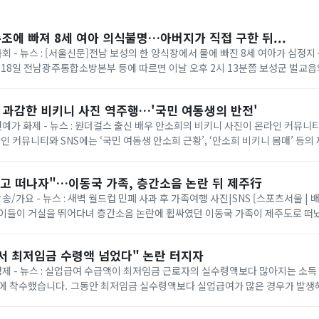
수조에 빠져 8세 여아 의식불명…아버지가 직접 구한 뒤...
사회 - 뉴스 : [서울신문]전남 보성의 한 양식장에서 물에 빠진 8세 여아가 심정
 18일 전남광주통합소방본부 등에 따르면 이날 오후 2시 13분쯤 보성군 벌교
 같은데 보이지 않는다”는 ...
? 과감한 비키니 사진 역주행…'국민 여동생의 반전'
 연예가 화제 - 뉴스 : 원더걸스 출신 배우 안소희의 비키니 사진이 온라인 커뮤
라인 커뮤니티와 SNS에는 ‘국민 여동생 안소희 근황’, ‘안소희 비키니 몸매’ 등의
당 사진은 안소희가 지난 2...
놓고 떠나자"…이동국 가족, 층간소음 논란 뒤 제주行
방송/가요 - 뉴스 : 새벽 월드컵 민폐 사과 후 가족여행 사진|SNS [스포츠서울 | 
아이들이 거실을 뛰어다녀 층간소음 논란에 휩싸였던 이동국 가족이 제주도로 떠났
일 만에 “세상이 버겁게 ...
서 최저임금 수령액 넘었다" 논란 터지자
 경제 - 뉴스 : 실업급여 수급액이 최저임금 근로자의 실수령액보다 많아지는 소득
액보다 실업급여가 많은 경우가 발생해 "실업급여가 근로
 지적이 제기된 만...