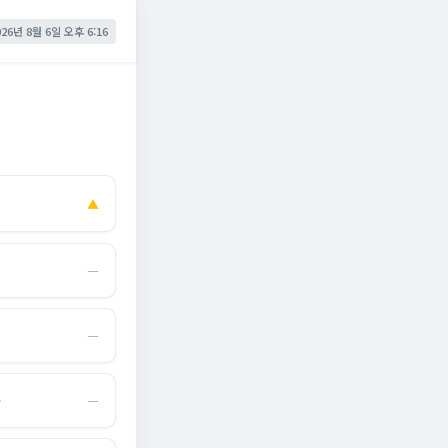
026년 8월 6일 오후 6:16
▲
―
―
몰
―