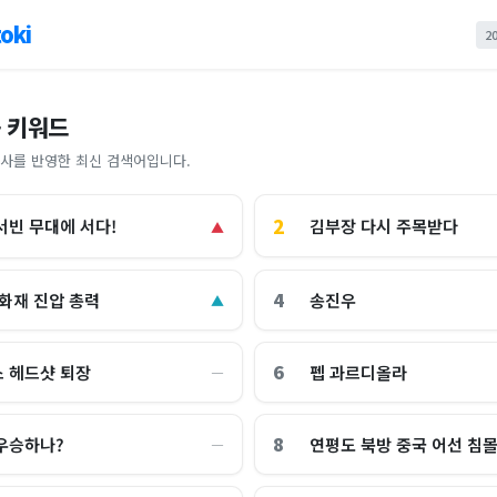
oki
2
 키워드
사를 반영한 최신 검색어입니다.
2
김부장 다시 주목받다
서빈 무대에 서다!
▲
4
 화재 진압 총력
송진우
▲
6
 헤드샷 퇴장
펩 과르디올라
―
8
우승하나?
연평도 북방 중국 어선 침
―