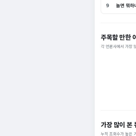
9
놀면 뭐하
주목할 만한 
홈플러스, 2000
[날씨] 오늘 밤 또
각 언론사에서 가장 
비즈워치
YTN
가장 많이 본
누적 조회수가 높은 