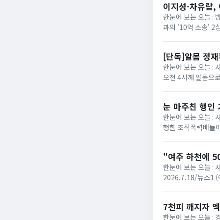
이지성·차유람, 
한눈에 보는 오늘 :
과의 '10억 소송'
에 따르면 서울고법 민
[단독]알몸 정
한눈에 보는 오늘 : 
오전 4시께 알몸으로
로 방향을 튼 장면이 
눈 마주친 행인
한눈에 보는 오늘 :
행한 조직폭력배들이
성열)는 폭력행위 등 
"여주 하천에 5
한눈에 보는 오늘 : 
2026.7.18/뉴스
다는 신고가 접수됐다. 
7천피 깨지자 엑
한눈에 보는 오늘 :