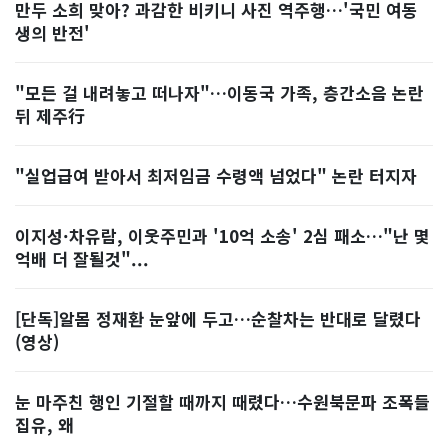
만두 소희 맞아? 과감한 비키니 사진 역주행…'국민 여동
생의 반전'
"모든 걸 내려놓고 떠나자"…이동국 가족, 층간소음 논란
뒤 제주行
"실업급여 받아서 최저임금 수령액 넘었다" 논란 터지자
이지성·차유람, 이웃주민과 '10억 소송' 2심 패소…"난 몇
억배 더 잘될것"...
[단독]알몸 정재환 눈앞에 두고…순찰차는 반대로 달렸다
(영상)
눈 마주친 행인 기절할 때까지 때렸다…수원북문파 조폭들
집유, 왜