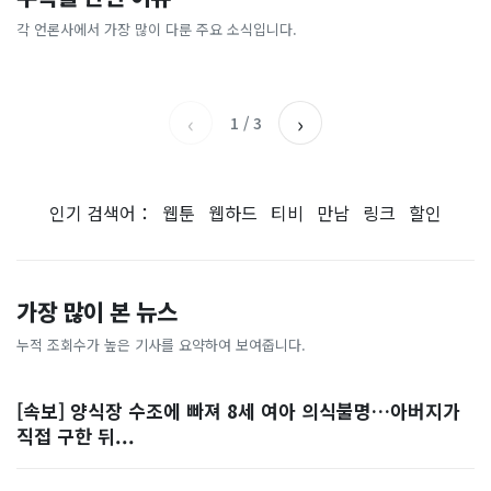
[날씨] 오늘 밤 또 내린다...내
파크골프 시장, 일제 독점 깨
간'을 샀다
국내증시 휴장에 개미들 안도,
륙 중심 최대 150mm
졌다...국산 53개 중소기업이
왜?
각 언론사에서 가장 많이 다룬 주요 소식입니다.
비즈워치
매일경제
시장 절반 차지
YTN
조선일보
‹
›
1
/
3
인기 검색어：
웹툰
웹하드
티비
만남
링크
할인
가장 많이 본 뉴스
누적 조회수가 높은 기사를 요약하여 보여줍니다.
[속보] 양식장 수조에 빠져 8세 여아 의식불명…아버지가
직접 구한 뒤...