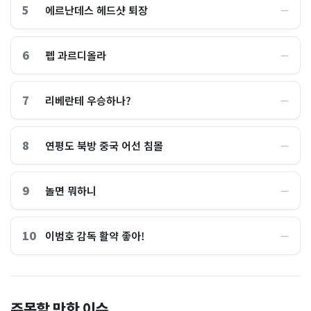
5
에르난데스 헤드샷 퇴장
―
6
펩 과르디올라
―
7
리베란테 우승하나?
―
8
연평도 북방 중국 어선 침몰
―
9
놀면 뭐하니
―
10
이범호 감독 활약 좋아!
―
홈플러스, 2000억원으로 '시
“제헌절이 코스피 살렸다”…
주목할 만한 이슈