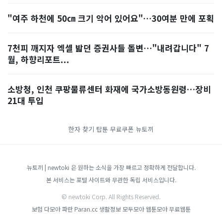
"여주 하천에 50㎝ 크기 악어 있어요"…30여분 만에 포획
7천피 깨지자 엑셀 밟던 증권사들 돌변…"내려갑니다" 7
월, 하향리포트...
소방청, 인천 쿠팡물류센터 화재에 국가소방동원령…장비
21대 투입
한자 찾기
탑툰 무료쿠폰
뉴토끼
뉴토끼 | newtoki 은 원하는 소식을 가장 빠르고 정확하게 전달합니다.
본 서비스는 포털 사이트와 무관한 독립 서비스입니다.
© newtoki Corp. All Rights Reserved.
보험 다모아
파란 Paran.cc
생활정보 모두모아
웹툰모아
무료웹툰