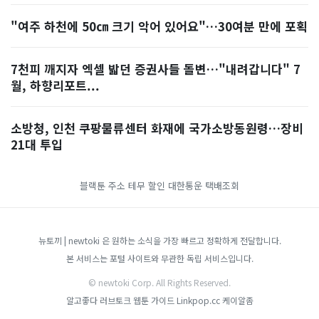
"여주 하천에 50㎝ 크기 악어 있어요"…30여분 만에 포획
7천피 깨지자 엑셀 밟던 증권사들 돌변…"내려갑니다" 7
월, 하향리포트...
소방청, 인천 쿠팡물류센터 화재에 국가소방동원령…장비
21대 투입
블랙툰 주소
테무 할인
대한통운 택배조회
뉴토끼 | newtoki 은 원하는 소식을 가장 빠르고 정확하게 전달합니다.
본 서비스는 포털 사이트와 무관한 독립 서비스입니다.
© newtoki Corp. All Rights Reserved.
알고좋다
러브토크
웹툰 가이드
Linkpop.cc
케이알좀