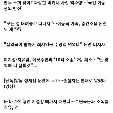
만두 소희 맞아? 과감한 비키니 사진 역주행…'국민 여동
생의 반전'
"모든 걸 내려놓고 떠나자"…이동국 가족, 층간소음 논란
뒤 제주行
"실업급여 받아서 최저임금 수령액 넘었다" 논란 터지자
이지성·차유람, 이웃주민과 '10억 소송' 2심 패소…"난 몇
억배 더 잘될것"...
[단독]알몸 정재환 눈앞에 두고…순찰차는 반대로 달렸다
(영상)
눈 마주친 행인 기절할 때까지 때렸다…수원북문파 조폭들
집유, 왜