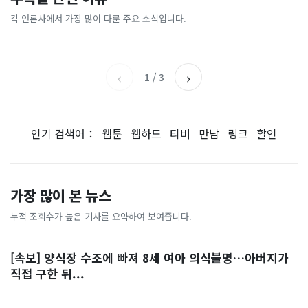
[날씨] 오늘 밤 또 내린다...내
파크골프 시장, 일제 독점 깨
간'을 샀다
국내증시 휴장에 개미들 안도,
륙 중심 최대 150mm
졌다...국산 53개 중소기업이
왜?
각 언론사에서 가장 많이 다룬 주요 소식입니다.
비즈워치
매일경제
시장 절반 차지
YTN
조선일보
‹
›
1
/
3
인기 검색어：
웹툰
웹하드
티비
만남
링크
할인
가장 많이 본 뉴스
누적 조회수가 높은 기사를 요약하여 보여줍니다.
[속보] 양식장 수조에 빠져 8세 여아 의식불명…아버지가
직접 구한 뒤...