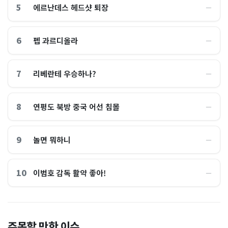
5
에르난데스 헤드샷 퇴장
―
6
펩 과르디올라
―
7
리베란테 우승하나?
―
8
연평도 북방 중국 어선 침몰
―
9
놀면 뭐하니
―
10
이범호 감독 활약 좋아!
―
홈플러스, 2000억원으로 '시
“제헌절이 코스피 살렸다”…
주목할 만한 이슈