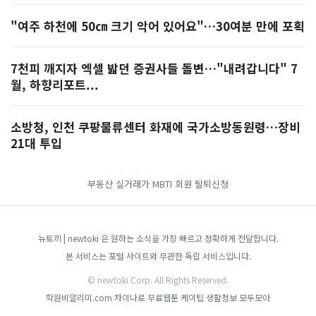
"여주 하천에 50㎝ 크기 악어 있어요"…30여분 만에 포획
7천피 깨지자 엑셀 밟던 증권사들 돌변…"내려갑니다" 7
월, 하향리포트...
소방청, 인천 쿠팡물류센터 화재에 국가소방동원령…장비
21대 투입
부동산 실거래가
MBTI
회원 탈퇴신청
뉴토끼 | newtoki 은 원하는 소식을 가장 빠르고 정확하게 전달합니다.
본 서비스는 포털 사이트와 무관한 독립 서비스입니다.
© newtoki Corp. All Rights Reserved.
학원비알리미.com
차이나로
무료웹툰
케이팁
생활정보 모두모아