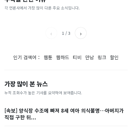
[날씨] 오늘 밤 또 내린다...내
파크골프 시장, 일제 독점 깨
간'을 샀다
국내증시 휴장에 개미들 안도,
륙 중심 최대 150mm
졌다...국산 53개 중소기업이
왜?
각 언론사에서 가장 많이 다룬 주요 소식입니다.
비즈워치
매일경제
시장 절반 차지
YTN
조선일보
‹
›
1
/
3
인기 검색어：
웹툰
웹하드
티비
만남
링크
할인
가장 많이 본 뉴스
누적 조회수가 높은 기사를 요약하여 보여줍니다.
[속보] 양식장 수조에 빠져 8세 여아 의식불명…아버지가
직접 구한 뒤...