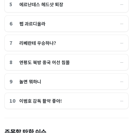
5
에르난데스 헤드샷 퇴장
―
6
펩 과르디올라
―
7
리베란테 우승하나?
―
8
연평도 북방 중국 어선 침몰
―
9
놀면 뭐하니
―
10
이범호 감독 활약 좋아!
―
홈플러스, 2000억원으로 '시
“제헌절이 코스피 살렸다”…
주목할 만한 이슈