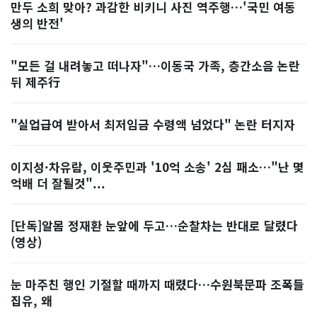
만두 소희 맞아? 과감한 비키니 사진 역주행…'국민 여동
생의 반전'
"모든 걸 내려놓고 떠나자"…이동국 가족, 층간소음 논란
뒤 제주行
"실업급여 받아서 최저임금 수령액 넘었다" 논란 터지자
이지성·차유람, 이웃주민과 '10억 소송' 2심 패소…"난 몇
억배 더 잘될것"...
[단독]알몸 정재환 눈앞에 두고…순찰차는 반대로 달렸다
(영상)
눈 마주친 행인 기절할 때까지 때렸다…수원북문파 조폭들
집유, 왜