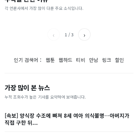
[날씨] 오늘 밤 또 내린다...내
파크골프 시장, 일제 독점 깨
간'을 샀다
국내증시 휴장에 개미들 안도,
륙 중심 최대 150mm
졌다...국산 53개 중소기업이
왜?
각 언론사에서 가장 많이 다룬 주요 소식입니다.
비즈워치
매일경제
시장 절반 차지
YTN
조선일보
‹
›
1
/
3
인기 검색어：
웹툰
웹하드
티비
만남
링크
할인
가장 많이 본 뉴스
누적 조회수가 높은 기사를 요약하여 보여줍니다.
[속보] 양식장 수조에 빠져 8세 여아 의식불명…아버지가
직접 구한 뒤...