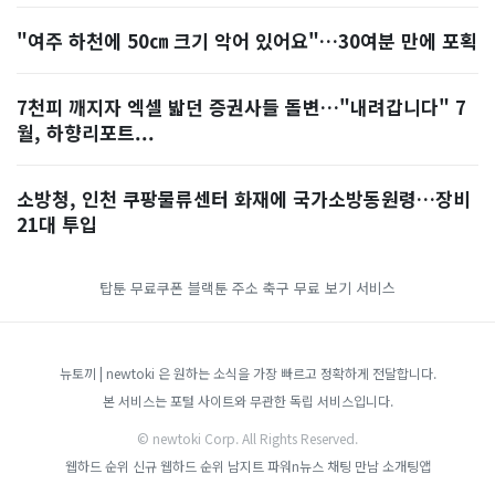
"여주 하천에 50㎝ 크기 악어 있어요"…30여분 만에 포획
7천피 깨지자 엑셀 밟던 증권사들 돌변…"내려갑니다" 7
월, 하향리포트...
소방청, 인천 쿠팡물류센터 화재에 국가소방동원령…장비
21대 투입
탑툰 무료쿠폰
블랙툰 주소
축구 무료 보기 서비스
뉴토끼 | newtoki 은 원하는 소식을 가장 빠르고 정확하게 전달합니다.
본 서비스는 포털 사이트와 무관한 독립 서비스입니다.
© newtoki Corp. All Rights Reserved.
웹하드 순위
신규 웹하드 순위
남지트
파워n뉴스
채팅 만남 소개팅앱