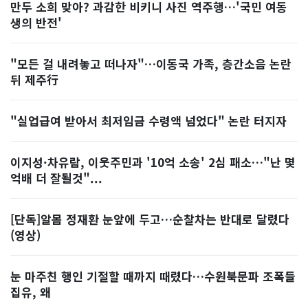
만두 소희 맞아? 과감한 비키니 사진 역주행…'국민 여동
생의 반전'
"모든 걸 내려놓고 떠나자"…이동국 가족, 층간소음 논란
뒤 제주行
"실업급여 받아서 최저임금 수령액 넘었다" 논란 터지자
이지성·차유람, 이웃주민과 '10억 소송' 2심 패소…"난 몇
억배 더 잘될것"...
[단독]알몸 정재환 눈앞에 두고…순찰차는 반대로 달렸다
(영상)
눈 마주친 행인 기절할 때까지 때렸다…수원북문파 조폭들
집유, 왜