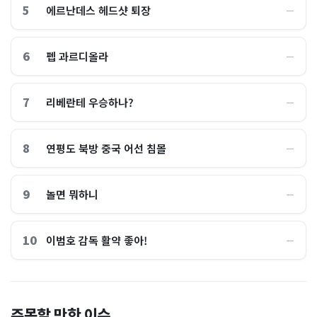
5
에르난데스 헤드샷 퇴장
―
6
펩 과르디올라
―
7
리베란테 우승하나?
―
8
연평도 북방 중국 어선 침몰
―
9
놀면 뭐하니
―
10
이범호 감독 활약 좋아!
―
홈플러스, 2000억원으로 '시
“제헌절이 코스피 살렸다”…
주목할 만한 이슈